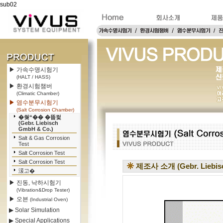
sub02
▶ 가속수명시험기
(HALT / HASS)
▶ 환경시험챔버
(Climatic Chamber)
▶ 염수분무시험기
(Salt Corrosion Chamber)
�쒖“�� �뚭컻
(Gebr. Liebisch
GmbH & Co.)
Salt & Gas Corrosion
Test
Salt Corrosion Test
Salt Corrosion Test
제조사 소개 (Gebr. Liebis
湲고�
▶ 진동, 낙하시험기
(Vibration&Drop Tester)
▶ 오븐
(Industrial Oven)
▶ Solar Simulation
▶ Special Applications