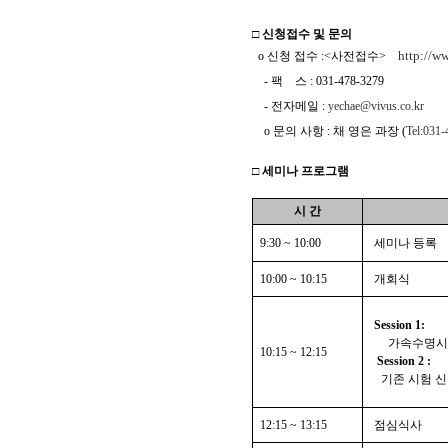
□ 신청접수 및 문의
http://ww
o
신청 접수
:<사전접수>
-
팩
스
: 031-478-3279
-
전자메일
:
yechae@vivus.co.kr
o
문의 사항
:
채 영은 과장
(
Tel:031-
□ 세미나 프로그램
시 간
9:30 ~ 10:00
세미나 등록
10:00 ~ 10:15
개회식
Session 1:
가속수명시
10:15 ~ 12:15
Session 2 :
기존 시험 
12:15 ~ 13:15
점심식사