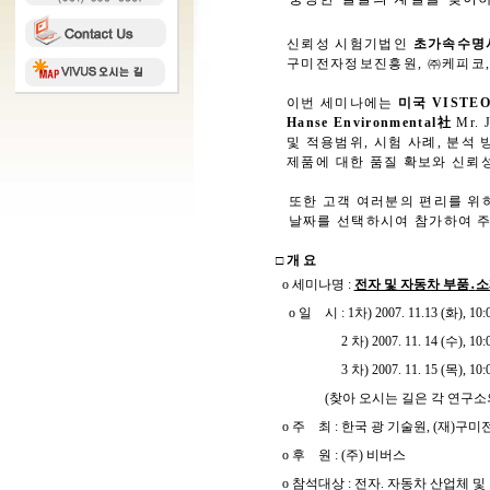
신뢰성 시험기법인
초가속수명
구미전자정보진흥원
,
㈜케피코
이번 세미나에는
미국
VISTE
Hanse Environmental
社
Mr. J
및
적용범위
,
시험 사례
,
분석 
제품에
대한 품질 확보와 신뢰
또한 고객 여러분의 편리를 
날짜를 선택하시여 참가하여 
□ 개 요
o
세미나명
:
전자 및 자동차 부품
․
소
o
일
시
: 1
차
) 2007. 11.13 (
화
), 10
2
차
) 2007. 11. 14 (
수
), 10:
3
차
) 2007. 11. 15 (
목
), 10:
(
찾아 오시는 길은 각 연구
o
주
최
:
한국 광 기술원
, (
재
)
구미
o
후
원
: (
주
)
비버스
o
참석대상
:
전자
.
자동차 산업체 및